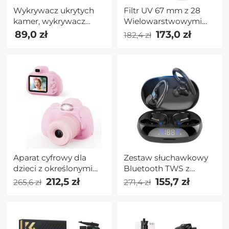
Wykrywacz ukrytych
Filtr UV 67 mm z 28
kamer, wykrywacz
Wielowarstwowymi
szpiegów licznika,
Powłokami
89,0 zł
173,0 zł
182,4 zł
wykrywacz
HD/Ultracienkie
skanowania na
Hartowane Szkło
podczerwień z
Optyczne/Hydroizolacja/
kompasem i 8 diodami
na Zarysowania - Seria
LED, wykrywacz
Nano x
kamery hotelowej lub
domowej w kolorze
czarnym
Aparat cyfrowy dla
Zestaw słuchawkowy
dzieci z określonymi
Bluetooth TWS z
urządzeniami 48MP
mikrofonem Sportowy
212,5 zł
155,7 zł
265,6 zł
271,4 zł
Auto Focus dla 3-12 lat
zaczep na ucho
dzieci
Wyświetlacz LED
Bezprzewodowy
zestaw słuchawkowy