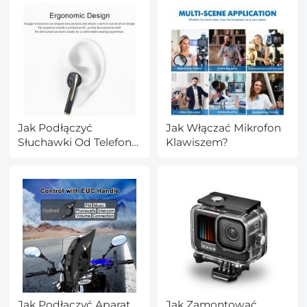
metrów
Nano-Xcel
Jak Podłączyć
Jak Włączać Mikrofon
Słuchawki Od Telefonu
Klawiszem?
Do Komputera?
Jak Podłączyć Aparat
Jak Zamontować