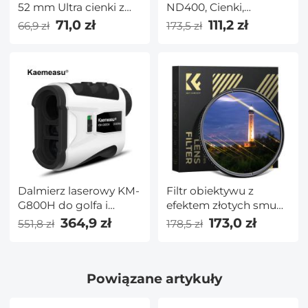
52 mm Ultra cienki z
ND400, Cienki,
wielowarstwową
Wielowarstwowy
71,0 zł
111,2 zł
66,9 zł
173,5 zł
powłoką chroniącą
przed
promieniowaniem
ultrafioletowym Filtr
obiektywu ze
ściereczką do
czyszczenia Seria
Nano-K
Dalmierz laserowy KM-
Filtr obiektywu z
G800H do golfa i
efektem złotych smug
łowiectwa Dalmierz
58 mm (2 mm)
364,9 zł
173,0 zł
551,8 zł
178,5 zł
Pomiar odległości z
anamorficzny filtr
bardzo precyzyjną
optyczny ze szkła
blokadą masztu z
optycznego z efektem
Powiązane artykuły
funkcją wibracji Tryb
rozbłysku światła do
nachylenia ciągłego
obiektywów aparatów
skanowania 800
fotograficznych serii