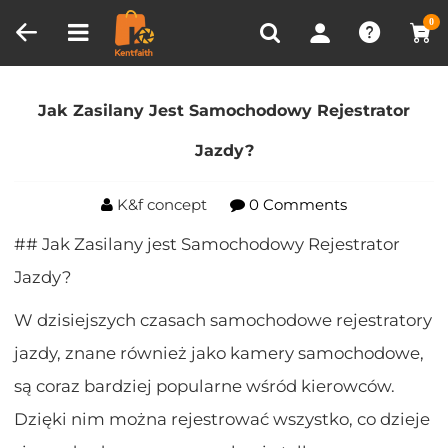
Porównanie produktów (0)
OSTATNIO OGLĄDANE
0
Dom
Blog
Jak Zasilany Jest Samochodowy
Rejestrator Jazdy?
Jak Zasilany Jest Samochodowy Rejestrator
Jazdy?
K&f concept
0 Comments
## Jak Zasilany jest Samochodowy Rejestrator
Jazdy?
W dzisiejszych czasach samochodowe rejestratory
jazdy, znane również jako kamery samochodowe,
są coraz bardziej popularne wśród kierowców.
Dzięki nim można rejestrować wszystko, co dzieje