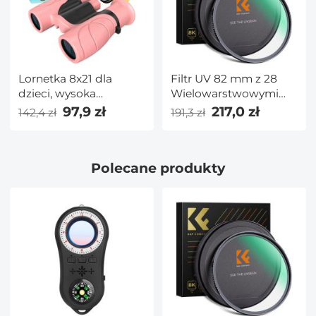
ramie * 4)
Lornetka 8x21 dla
Filtr UV 82 mm z 28
dzieci, wysoka
Wielowarstwowymi
rozdzielczość, odporna
Powłokami
97,9 zł
217,0 zł
142,4 zł
191,3 zł
na wstrząsy,
HD/Ultracienkie
kompaktowa lornetka
Hartowane Szkło
dla dzieci do
Optyczne/Hydroizolacja/
Polecane produkty
obserwacji ptaków,
na Zarysowania - Seria
wędrówek,
Nano x
biwakowania, podróży,
nauki, gier
szpiegowskich i
odkrywania różu