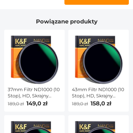
Powiązane produkty
37mm Filtr ND1000 (10
43mm Filtr ND1000 (10
Stop), HD, Skrajny
Stop), HD, Skrajny
Cienki,
Cienki,
149,0 zł
158,0 zł
189,0 zł
189,0 zł
Wielowarstwowy,
Wielowarstwowy,
NANO-X Seria
NANO-X Seria