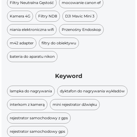
Filtry Neutralna Gęstość
mocowanie canon ef
Kamera 4G
Filtry ND8
DJI Mavic Mini 3
niania elektroniczna wifi
Przenośny Endoskop
m42 adapter
filtry do obiektywu
bateria do aparatu nikon
Keyword
lampka do nagrywania
dyktafon do nagrywania wykładów
interkom z kamerą
mini rejestrator dźwięku
rejestrator samochodowy z gps
rejestrator samochodowy gps