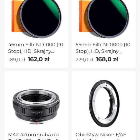
46mm Filtr ND1000 (10
55mm Filtr ND1000 (10
Stop), HD, Skrajny
Stop), HD, Skrajny
Cienki,
Cienki,
162,0 zł
168,0 zł
189,0 zł
229,0 zł
Wielowarstwowy,
Wielowarstwowy,
NANO-X Seria
NANO-X Seria
M42 42mm śruba do
Obiektyw Nikon F/AF