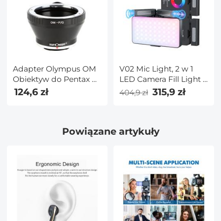
Adapter Olympus OM
V02 Mic Light, 2 w 1
Obiektyw do Pentax Q
LED Camera Fill Light z
Aparat
podwójnym
124,6 zł
315,9 zł
404,9 zł
mikrofonem stereo,
360° Full Color Photo
Light, 4000mAh
Powiązane artykuły
Akumulator, CRI 95+,
2500-9000K,
Ściemniane światło
wypełniające panel