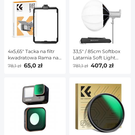
Nano - Seria Nano-X
4x5,65" Tacka na filtr
33,5" / 85cm Softbox
kwadratowa Rama na
Latarnia Soft Light
filtr do Matte Box
Modifier Quick Release
65,0 zł
407,0 zł
78,1 zł
781,1 zł
Light Diffuser Softbox
Kompatybilny z
mocowaniem Bowens
z torbą transportową
do studia
fotograficznego
Speedlite Flash i
Monolight