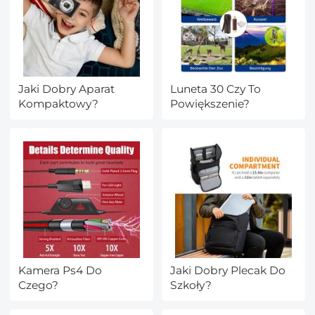
Jaki Dobry Aparat
Luneta 30 Czy To
Kompaktowy?
Powiększenie?
Kamera Ps4 Do
Jaki Dobry Plecak Do
Czego?
Szkoły?