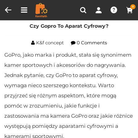
Porównanie produktów (0)
OSTATNIO OGLĄDANE
0
Dom
Blog
Czy Gopro To Aparat Cyfrowy?
Czy Gopro To Aparat Cyfrowy?
K&f concept
0 Comments
GoPro, jako marka i produkt, stała się synonimem
kamer sportowych i akcesoriów do nagrywania.
Jednak pytanie, czy GoPro to aparat cyfrowy,
wymaga nieco szerszego kontekstu. Warto
przyjrzeć się różnym aspektom, które mogą
pomóc w zrozumieniu, jakie funkcje i
zastosowania ma kamera GoPro oraz jakie różnice
występują pomiędzy aparatami cyfrowymi a
kamerami sportowymi.