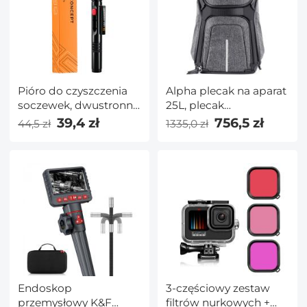
makrofibry)
Pióro do czyszczenia
Alpha plecak na aparat
soczewek, dwustronna
25L, plecak
głowica karbonowa,
fotograficzny,
39,4 zł
756,5 zł
44,5 zł
1335,0 zł
K&F Concept, z
pojedynczym i
kolorowym pudełkiem
podwójnym
K&F
ramieniem, do Laptopa
16 25L
Endoskop
3-częściowy zestaw
przemysłowy K&F
filtrów nurkowych +