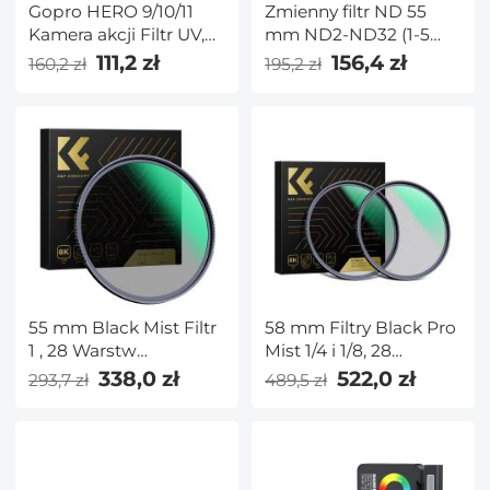
Gopro HERO 9/10/11
Zmienny filtr ND 55
Kamera akcji Filtr UV,
mm ND2-ND32 (1-5
obiektyw o wysokiej
przystanków) Filtr
111,2 zł
156,4 zł
160,2 zł
195,2 zł
rozdzielczości, zielona
obiektywu
folia antyrefleksyjna,
Wodoodporny,
wodoodporna i
odporny na
odporna na
zarysowania z 24
zarysowania
warstwami powłoki
nano Seria Nano-
Dazzle
55 mm Black Mist Filtr
58 mm Filtry Black Pro
1 , 28 Warstw
Mist 1/4 i 1/8, 28
Nanopowłoki - Seria
Warstwowa Powłoka
338,0 zł
522,0 zł
293,7 zł
489,5 zł
Nano-X
Nano - Seria Nano-X