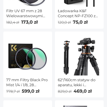
Filtr UV 67 mm z 28
Ładowarka K&F
Wielowarstwowymi
Concept NP-FZ100 z
Powłokami
ekranem LCD, złączem
173,0 zł
75,0 zł
182,4 zł
120,0 zł
HD/Ultracienkie
Micro USB i ładowarką
Hartowane Szkło
typu C do
Optyczne/Hydroizolacja/Odporny
akumulatorów do
na Zarysowania - Seria
aparatu Sony Alpha A7
Nano x
iii, A7R III (A7R3), A7R
IV, A9, A6600, Alpha A9
II
77 mm Filtry Black Pro
62"/160cm statyw do
Mist 1/4 i 1/8, 28
aparatu, lekki i
Warstwowa Powłoka
przenośny statyw
599,0 zł
469,0 zł
778,7 zł
829,0 zł
Nano - Seria Nano-X
fotograficzny DSLR z
monopodem, głowica
kulowa o ładowności