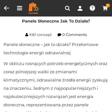
Porównanie produktów (0)
OSTATNIO OGLĄDANE
0
Dom
Blog
Panele Słoneczne Jak To Działa?
Panele Słoneczne Jak To Działa?
K&f concept
0 Comments
Panele słoneczne – jak to działa? Przełomowe
technologie energii odnawialnej
W obliczu rosnących potrzeb energetycznych oraz
coraz pilniejszej walki ze zmianami
klimatycznymi, odnawialne źródła energii zyskują
na znaczeniu. Jednym z najpopularniejszych i
najskuteczniejszych rozwiązań jest energia
słoneczna, reprezentowana przez panele