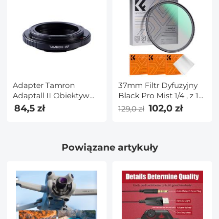
10KG, płyta szybkiego
uwalniania do podróży
i pracy A234A1
Adapter Tamron
37mm Filtr Dyfuzyjny
Adaptall II Obiektyw
Black Pro Mist 1/4 , z 18
do Sony A Mount
Warstw Nanopowłoki i
84,5 zł
102,0 zł
129,0 zł
Aparat
3 ściereczkami
Czyszczącymi - Seria
Nano-K
Powiązane artykuły