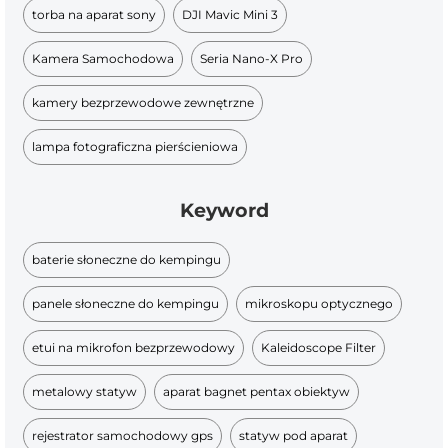
torba na aparat sony
DJI Mavic Mini 3
Kamera Samochodowa
Seria Nano-X Pro
kamery bezprzewodowe zewnętrzne​
lampa fotograficzna pierścieniowa
Keyword
baterie słoneczne do kempingu
panele słoneczne do kempingu
mikroskopu optycznego
etui na mikrofon bezprzewodowy
Kaleidoscope Filter
metalowy statyw
aparat bagnet pentax obiektyw
rejestrator samochodowy gps
statyw pod aparat