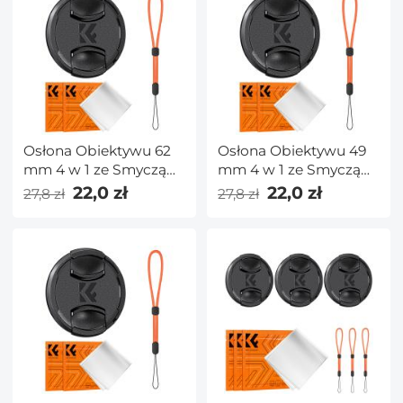
odpowiednie dla DJI
nagrywania wideo
DJI FPV/ Mini 2 / Mavic
Air 2 / Mavic mini itp.
Osłona Obiektywu 62
Osłona Obiektywu 49
mm 4 w 1 ze Smyczą
mm 4 w 1 ze Smyczą
Zapobiegającą
Zapobiegającą
22,0 zł
22,0 zł
27,8 zł
27,8 zł
Zgubieniu,
Zgubieniu,
Kompatybilna z
Kompatybilna z
Obiektywami do
Obiektywami do
Aparatów Nikon,
Aparatów Nikon,
Canon, Sony i Fujifilm
Canon, Sony i Fujifilm