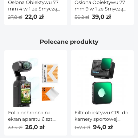
Osłona Obiektywu 77
Osłona Obiektywu 77
mm 4 w 1 ze Smyczą
mm 9 w 1 ze Smyczą
Zapobiegającą
Zapobiegającą
22,0 zł
39,0 zł
27,8 zł
50,2 zł
Zgubieniu,
Zgubieniu,
Kompatybilna z
Kompatybilna z
Obiektywami do
Obiektywami do
Polecane produkty
Aparatów Nikon,
Aparatów Nikon,
Canon, Sony i Fujifilm
Canon, Sony i Fujifilm
Folia ochronna na
Filtr obiektywu CPL do
ekran aparatu 6 szt.
kamery sportowej
Kompatybilna z DJI
GoPro HERO 4K,
26,0 zł
94,0 zł
33,4 zł
167,3 zł
Osmo Pocket 3, szkło
obiektyw o wysokiej