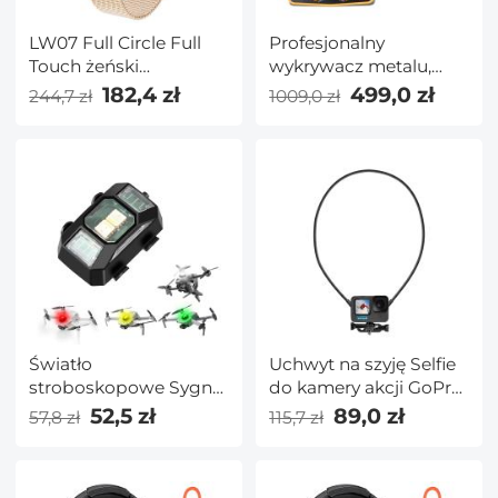
LW07 Full Circle Full
Profesjonalny
Touch żeński
wykrywacz metalu,
inteligentny zegarek
wysokowydajny
182,4 zł
499,0 zł
244,7 zł
1009,0 zł
bransoletka DIY Dial
podziemny detektor
monitorowanie
metalu, pięć trybów
zdrowia wsparcie
detekcji, z
Android IOS Gold
wyświetlaczem LCD,
wykrywanie
Światło
Uchwyt na szyję Selfie
stroboskopowe Sygnał
do kamery akcji GoPro
świetlny Ramię
hero AKSO DJI Action
52,5 zł
89,0 zł
57,8 zł
115,7 zł
maszyny Światło
Camera i uchwyt na
pojedyncze
szyję telefonu do
opakowanie,
akcesoriów do