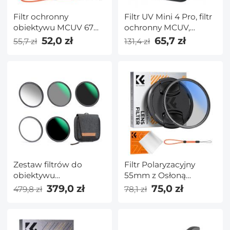
Filtr ochronny
Filtr UV Mini 4 Pro, filtr
obiektywu MCUV 67
ochronny MCUV,
mm z osłoną
wielowarstwowy filtr
52,0 zł
65,7 zł
55,7 zł
131,4 zł
obiektywu Szkło
ze szkła optycznego
optyczne Ultra Slim 18
HD kompatybilny z DJI
powłok
Mini 4 Pro
wielowarstwowych
Seria Nano-Klear
Zestaw filtrów do
Filtr Polaryzacyjny
obiektywu
55mm z Osłoną
magnetycznego 37
Obiektywu, Pasek
379,0 zł
75,0 zł
479,8 zł
78,1 zł
mm
Mocujący Osłonę
GND8+ND8+ND64+ND1000+magnetyczny
Obiektywu, ściereczka
pierścień
Czyszcząca - Seria K
pośredniczący System