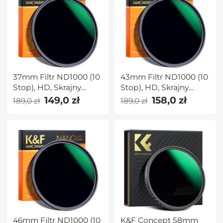
37mm Filtr ND1000 (10
43mm Filtr ND1000 (10
Stop), HD, Skrajny
Stop), HD, Skrajny
Cienki,
Cienki,
149,0 zł
158,0 zł
189,0 zł
189,0 zł
Wielowarstwowy,
Wielowarstwowy,
NANO-X Seria
NANO-X Seria
46mm Filtr ND1000 (10
K&F Concept 58mm