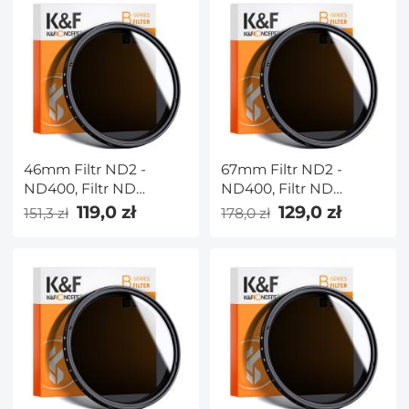
46mm Filtr ND2 -
67mm Filtr ND2 -
ND400, Filtr ND
ND400, Filtr ND
Zmienny Neutralna
Zmienny Neutralna
119,0 zł
129,0 zł
151,3 zł
178,0 zł
Gęstość
Gęstość