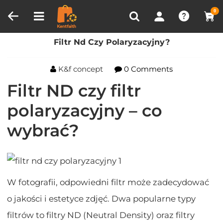
Porównanie produktów (0)
OSTATNIO OGLĄDANE
0
Dom
Blog
Filtr Nd Czy Polaryzacyjny?
Filtr Nd Czy Polaryzacyjny?
K&f concept
0 Comments
Filtr ND czy filtr
polaryzacyjny – co
wybrać?
W fotografii, odpowiedni filtr może zadecydować
o jakości i estetyce zdjęć. Dwa popularne typy
filtrów to filtry ND (Neutral Density) oraz filtry