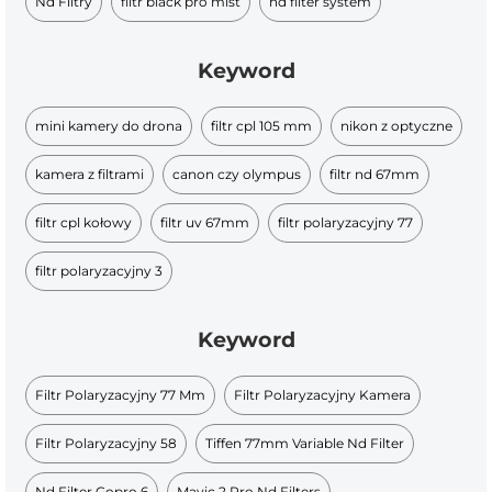
Nd Filtry
filtr black pro mist
nd filter system
Keyword
mini kamery do drona
filtr cpl 105 mm
nikon z optyczne
kamera z filtrami
canon czy olympus
filtr nd 67mm
filtr cpl kołowy
filtr uv 67mm
filtr polaryzacyjny 77
filtr polaryzacyjny 3
Keyword
Filtr Polaryzacyjny 77 Mm
Filtr Polaryzacyjny Kamera
Filtr Polaryzacyjny 58
Tiffen 77mm Variable Nd Filter
Nd Filter Gopro 6
Mavic 2 Pro Nd Filters