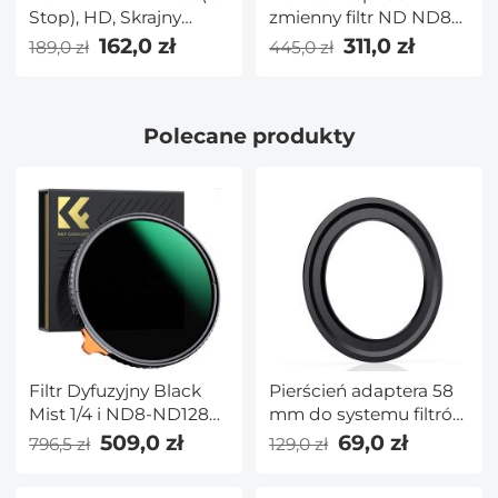
Stop), HD, Skrajny
zmienny filtr ND ND8-
Cienki,
ND128 (3-7 Stop) HD
162,0 zł
311,0 zł
189,0 zł
445,0 zł
Wielowarstwowy,
hydrofobowy filtr VND
NANO-X Seria
do obiektywu aparatu
No X Cross
Polecane produkty
Filtr Dyfuzyjny Black
Pierścień adaptera 58
Mist 1/4 i ND8-ND128
mm do systemu filtrów
(3-7 Stopni) 82mm,
kwadratowych 100
509,0 zł
69,0 zł
796,5 zł
129,0 zł
Brak Krzyżyka X na
mm Pro — seria Nano
Obrazach z 28
X Pro