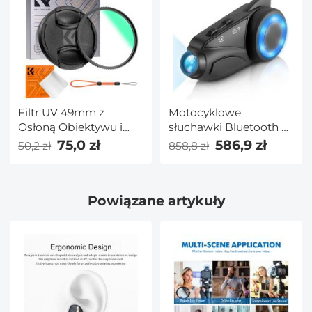
szybkiej wymiany 5 w 1
Seria Nano-X
Filtr UV 49mm z
Motocyklowe
Osłoną Obiektywu i
słuchawki Bluetooth z
ściereczką Czyszczącą
kamerą, kamera HD
75,0 zł
586,9 zł
50,2 zł
858,8 zł
- Seria Nano-Klear
1080P, Bluetooth 5.0,
kask motocyklowy
Komunikacja
Powiązane artykuły
motocyklowa dla 6
kierowców Zasięg
interkomu 1000M,
wodoodporność IP65