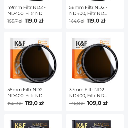
49mm Filtr ND2 -
58mm Filtr ND2 -
ND400, Filtr ND
ND400, Filtr ND
Zmienny Neutralna
Zmienny Neutralna
119,0 zł
119,0 zł
155,7 zł
164,6 zł
Gęstość
Gęstość
55mm Filtr ND2 -
37mm Filtr ND2 -
ND400, Filtr ND
ND400, Filtr ND
Zmienny Neutralna
Zmienny Neutralna
119,0 zł
109,0 zł
160,2 zł
146,8 zł
Gęstość
Gęstość