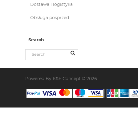
Dostawa i logistyka
Obsługa posprzedażna
Search
Powered By K&F Concept © 2026