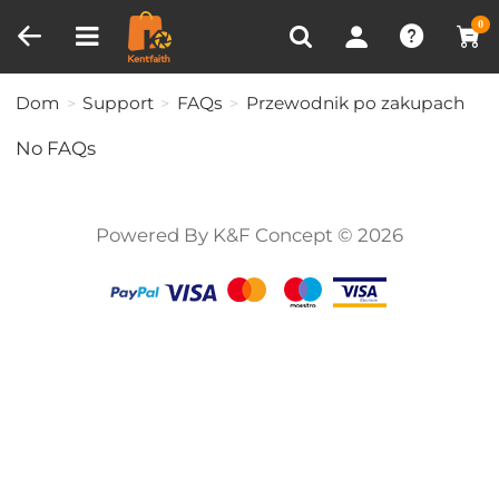
Porównanie produktów (0)
OSTATNIO OGLĄDANE
0
Dom
Support
FAQs
Przewodnik po zakupach
No FAQs
Powered By K&F Concept © 2026