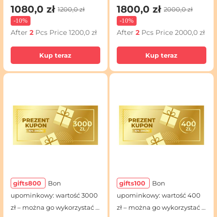
1080,0 zł
1800,0 zł
1200,0 zł
2000,0 zł
-
10%
-
10%
After
2
Pcs Price
1200,0 zł
After
2
Pcs Price
2000,0 zł
Kup teraz
Kup teraz
gifts800
Bon
gifts100
Bon
upominkowy: wartość 3000
upominkowy: wartość 400
zł – można go wykorzystać z
zł – można go wykorzystać z