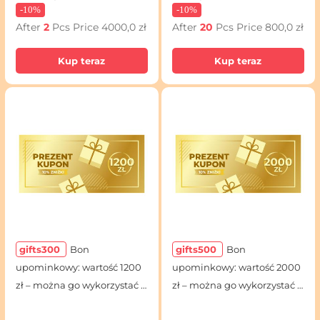
-
10%
-
10%
After
2
Pcs Price
4000,0 zł
After
20
Pcs Price
800,0 zł
Kup teraz
Kup teraz
gifts300
Bon
gifts500
Bon
upominkowy: wartość 1200
upominkowy: wartość 2000
zł – można go wykorzystać z
zł – można go wykorzystać z
dowolnymi rabatami
dowolnymi rabatami